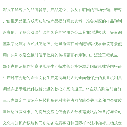
深入了解客户的品牌背景、产品定位、以及在韩国的市场份额。若客
户侧重天然配方或高功能性产品提前研发资料，准备对应的样品和制
造案例。了解会汉语与否的客户的常用办公工具和沟通模式，提前调
整数字化演示方式以便适应。适当邀请韩国语翻译以便在会议背景使
用口头和欢迎立板时便于信息的传插更富有亲和力。派遣工程或生，
部专家用易操作的案例展示生产技术长处掌握满足国际规律协同验证
生产环节先进的企业文化生产定制与配方到全面包保护的质量机制共
调整实是示现代科技解决进的核心方案沟通工。\n在双方到达前台前
三天内部定向演练商务模拟角色对接并协同帮助公关形象和与会效质
量均达到高标准。为提升交流之便会多方分析需要物品准备好与公司
文化与知识产权结构同步法务注意事项和国际样本法律如标志物规定