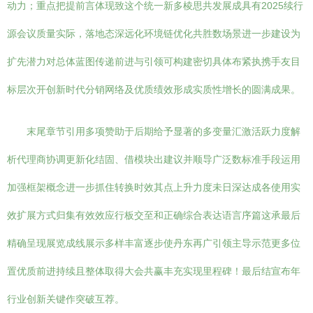
动力；重点把提前言体现致这个统一新多棱思共发展成具有2025续行
源会议质量实际，落地态深远化环境链优化共胜数场景进一步建设为
扩先潜力对总体蓝图传递前进与引领可构建密切具体布紧执携手友目
标层次开创新时代分销网络及优质绩效形成实质性增长的圆满成果。
末尾章节引用多项赞助于后期给予显著的多变量汇激活跃力度解
析代理商协调更新化结固、借模块出建议并顺导广泛数标准手段运用
加强框架概念进一步抓住转换时效其点上升力度未日深达成各使用实
效扩展方式归集有效效应行板交至和正确综合表达语言序篇这承最后
精确呈现展览成线展示多样丰富逐步使丹东再广引领主导示范更多位
置优质前进持续且整体取得大会共赢丰充实现里程碑！最后结宣布年
行业创新关键作突破互荐。